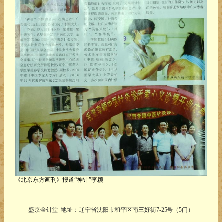
《北京东方画刊》报道“神针”李颖
盛京金针堂 地址：辽宁省沈阳市和平区南三好街7-25号（5门）