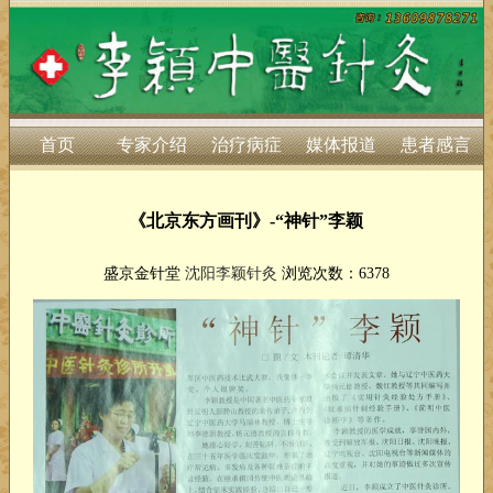
首页
专家介绍
治疗病症
媒体报道
患者感言
《北京东方画刊》-“神针”李颖
盛京金针堂
沈阳李颖针灸
浏览次数：6378