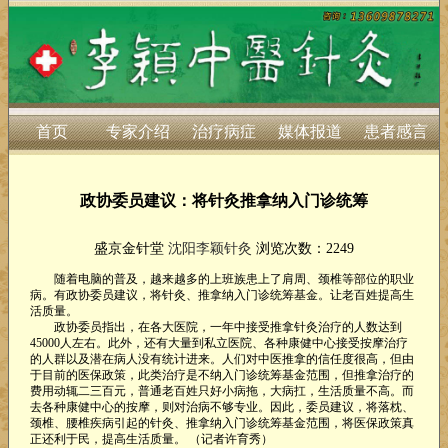
首页
专家介绍
治疗病症
媒体报道
患者感言
政协委员建议：将针灸推拿纳入门诊统筹
盛京金针堂
沈阳李颖针灸
浏览次数：2249
随着电脑的普及，越来越多的上班族患上了肩周、颈椎等部位的职业
病。有政协委员建议，将针灸、推拿纳入门诊统筹基金。让老百姓提高生
活质量。
政协委员指出，在各大医院，一年中接受推拿针灸治疗的人数达到
45000人左右。此外，还有大量到私立医院、各种康健中心接受按摩治疗
的人群以及潜在病人没有统计进来。人们对中医推拿的信任度很高，但由
于目前的医保政策，此类治疗是不纳入门诊统筹基金范围，但推拿治疗的
费用动辄二三百元，普通老百姓只好小病拖，大病扛，生活质量不高。而
去各种康健中心的按摩，则对治病不够专业。因此，委员建议，将落枕、
颈椎、腰椎疾病引起的针灸、推拿纳入门诊统筹基金范围，将医保政策真
正还利于民，提高生活质量。 （记者许育秀）