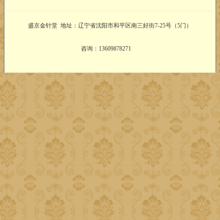
盛京金针堂 地址：辽宁省沈阳市和平区南三好街7-25号（5门）
咨询：13609878271