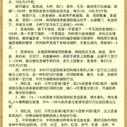
次，10次为1疗程。
拔竹罐法：取风池、大杼、风门、肩井、天宗、曲池等穴位拔罐。留
罐7～8分钟，使局部皮肤出现瘀血或充血，每日1次，10次为1疗程。
三、推拿疗法 1.患者俯卧，医者用手推揉颈、肩、背部数遍，拿揉
颈、肩、背部1～2分钟，再用拇指弹拨颈部痛点结节，点揉哑门、风池等
穴，并按压大椎、大杼穴至天柱穴之连线3～4分钟。
2．患者仰卧，颈下不垫枕，医者一手置颈下，一手五指捏拿颈肌3～
5分钟；再一手置下颌部，一手置颈后，同时用力拔伸颈部，并向左右缓
慢转动。棘突偏歪者，可待头部转动到偏歪侧最大限度时，拇指用力推顶
偏歪颈椎的棘突，听到响声及指下有移动感时，为复位成功。再拔伸3～4
次。
3．患者坐位，在颈部两侧做理筋数遍，拇指按压天鼎、缺盆、肩中
俞、肩外俞、天宗穴，并拨腋神经；再双手揉拿上肢数遍，点揉手三里穴
1～2分钟。最后握住患侧手部抖动，牵引上肢数次，拿肩井。每日1次，
10次为1疗程。
四、水针疗法 水针疗法是指将某些药物注射到人体一定穴位上或压
痛点上的方法，是一种对症治疗措施，对消除疼痛、麻木、头晕、失眠等
症状有一定疗效，可作为颈椎病的辅助疗法。
1．用红花、当归、川芎注射液5毫升，加2％的普鲁卡因2毫升，做颈
肩部压痛点或条索状硬结区局部注射，隔3～4天重复注射1次，可减轻疼
痛，逐步软化硬结。
2．用0．5％～1％的普鲁卡因加强的松龙混悬液、维生素B
、维生素
1
B
5％葡萄糖注射液、50％～100％的丹参注射液等进行穴位或压痛点注
12
射。
3．用红花、当归、川芎注射液3毫升加2％普鲁卡因1毫升，注入患者
双风池穴，对椎动脉型颈椎病病人有较好疗效。
五、中药热敷疗法 中药热敷法即将具有活血化瘀、通经活络作用的
各种中草药(如防风、川芎、白芷、当归、红花、赤芍、乳香、没药、牛