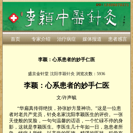
首页
专家介绍
治疗病症
媒体报道
患者感言
李颖：心系患者的妙手仁医
盛京金针堂
沈阳李颖针灸
浏览次数：5936
李颖：心系患者的妙手仁医
文
/
许声毓
“华扁真传得绝技，孙张妙方显神功。”这是一位患
者对老共产党员，针灸名家沈阳李颖医生的评价。一张
天使般的笑脸，一句句温馨的话语，一个忙碌不停的身
影，这就是李颖医生。李医生几十年如一日，急患者所