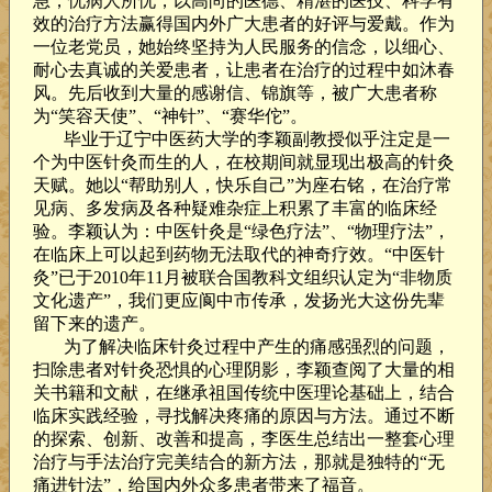
急，忧病人所忧，以高尚的医德、精湛的医技、科学有
效的治疗方法赢得国内外广大患者的好评与爱戴。作为
一位老党员，她始终坚持为人民服务的信念，以细心、
耐心去真诚的关爱患者，让患者在治疗的过程中如沐春
风。先后收到大量的感谢信、锦旗等，被广大患者称
为“笑容天使”、“神针”、“赛华佗”。
毕业于辽宁中医药大学的李颖副教授似乎注定是一
个为中医针灸而生的人，在校期间就显现出极高的针灸
天赋。她以“帮助别人，快乐自己”为座右铭，在治疗常
见病、多发病及各种疑难杂症上积累了丰富的临床经
验。李颖认为：中医针灸是“绿色疗法”、“物理疗法”，
在临床上可以起到药物无法取代的神奇疗效。“中医针
灸”已于
2010
年
11
月被联合国教科文组织认定为“非物质
文化遗产”，我们更应阆中市传承，发扬光大这份先辈
留下来的遗产。
为了解决临床针灸过程中产生的痛感强烈的问题，
扫除患者对针灸恐惧的心理阴影，李颖查阅了大量的相
关书籍和文献，在继承祖国传统中医理论基础上，结合
临床实践经验，寻找解决疼痛的原因与方法。通过不断
的探索、创新、改善和提高，李医生总结出一整套心理
治疗与手法治疗完美结合的新方法，那就是独特的“无
痛进针法”，给国内外众多患者带来了福音。