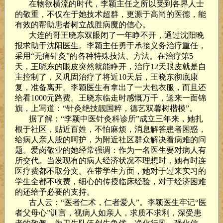
在物欲横流的时代，李颖主任之所以受到各界人士
的敬重，不仅在于她技术超群，更源于高尚的医德，能
有效的帮助患者树立战胜病魔的信心。
大连的哥王晓东双眼闭了一年睁不开，通过沈阳晚
报求助于沈阳医生。李颖主任勇于承接义务治疗重任，
采用“无痛针灸”的各种特殊技法、方法。在治疗第
5
天，王晓东的眼皮突然就能睁开，治疗
12
天眼皮就是自
主控制了，又巩固治疗了将近
10
天后，王晓东彻底康
复，准备离开。李颖医生有拿出了一大包衣服，而且还
给看
1000
元路费。王晓东临走时感慨万千，送来一面锦
旗，上写道：“针灸绝技靓国粹，德艺双馨树楷模”。
据了解：“李颖中医针灸科诊所”成立三年来，她扎
根于社区，贴近百姓，不怕麻烦，消息解答患者困惑，
给病人亲人般的呵护，为附近社区群众解决看病难的问
题。爱岗敬业的她经常强调：作为一名医生要对病人有
所交代。当发现有的病人经济状况不理想时，她有时连
医疗费都不取分文。在带学生方面，她对于过来实习的
学生全都不收费，细心的传授临床经验，对于经济困难
的还给予必要的支持。
古人云：“医者仁术，仁者爱人”。李颖医生牢记“医
者父母心”训言，视病人如亲人，求质不求利，深受患