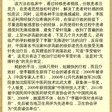
该方法在临床中，通过转移患者视线，分散患者注
意力，在患者思想放松时进针，解决了患者对针感的惧
怕意识；同时，运用各种手法使痛感减轻。此外，李医
生还利用经脉穴位疼痛的不同，在保证疗效的前提下，
尽量选取敏感度较小的经脉，从而使得针灸过程中患者
感觉到无痛或微痛，避免了晕针现象，收到了普遍的欢
迎。上至
96
岁高龄的老者，下至几个月大的婴儿，还有
临产的孕妇都接受了李颖“无痛进针”法的治疗，反应很
好。中国著名书法家
80
岁高龄的徐炽老先生在接受无痛
针灸治疗后，在其赠送的字画落款处，写道“享受银针
者”。这充分表达了他治疗过程中享受针灸，这是对“无
痛针灸”的充分肯定。
精妙的手法，治病只用针，短频快的疗程，而且疗
效好，使李颖医生获得了社会的诸多肯定：
2000
年被录
入《中国专家人才库》，
2006
年
12
月代表解放军
202
医
院参加沈阳军区中医药技术比武大赛，获集体一等奖，
个人银奖，
2009
年获得国家“中医特技人才奖”。
2011
年
被中国民间中医医药研究开发协会评为“中国民间名
医”。
2008
年，她退而不休，创办了“李颖中医针灸科诊
所”，先后被当地卫生局评为先进单位，卫生协会评
为“优质诚信单位”。